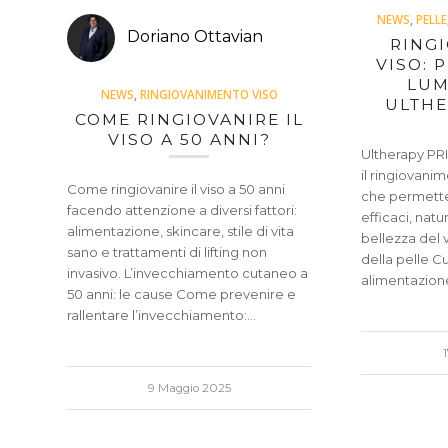
NEWS
,
PELLE
Doriano Ottavian
RING
VISO: 
LUM
NEWS
,
RINGIOVANIMENTO VISO
ULTHE
COME RINGIOVANIRE IL
VISO A 50 ANNI?
Ultherapy PRI
il ringiovani
Come ringiovanire il viso a 50 anni
che permette 
facendo attenzione a diversi fattori:
efficaci, natur
alimentazione, skincare, stile di vita
bellezza del 
sano e trattamenti di lifting non
della pelle Cu
invasivo. L’invecchiamento cutaneo a
alimentazion
50 anni: le cause Come prevenire e
rallentare l’invecchiamento:…
9 Maggio 2025