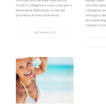
ritrovare una naturale freschezza.
sopracciglio. 
Cos'è il Collagene e il suo ruolo per il
microfocalizz
benessere della pelle Le fasi del
collagene, pe
processo di invecchiamento…
chirurgico del
principali se
cutaneo trov
28 Ottobre 2021