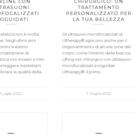
WLINE CON
CHIRURGICO: UN
TRASUONI
TRATTAMENTO
FOCALIZZATI
PERSONALIZZATO PER
OGUIDATI
LA TUA BELLEZZA
stetica non è rivolta
Gli ultrasuoni microfocalizzati di
e. Negli ultimi anni
Ultherapy® agiscono anche per il
omini si stanno
ringiovanimento di alcune zone del
i trattamenti di
corpo, come l’interno delle braccia.
tica non invasivi o mini
Lifting non chirurgico con ultrasuoni
correggere inestetismi
microfocalizzati ecoguidati
liorare la qualità della…
Ultherapy®: il primo…
1 Luglio 2022
7 Giugno 2022