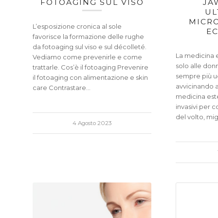
FOTOAGING SUL VISO
JA
UL
MICRO
L’esposizione cronica al sole
EC
favorisce la formazione delle rughe
da fotoaging sul viso e sul décolleté.
La medicina e
Vediamo come prevenirle e come
solo alle donn
trattarle. Cos’è il fotoaging Prevenire
sempre più u
il fotoaging con alimentazione e skin
avvicinando a
care Contrastare…
medicina este
invasivi per 
del volto, mig
4 Agosto 2023