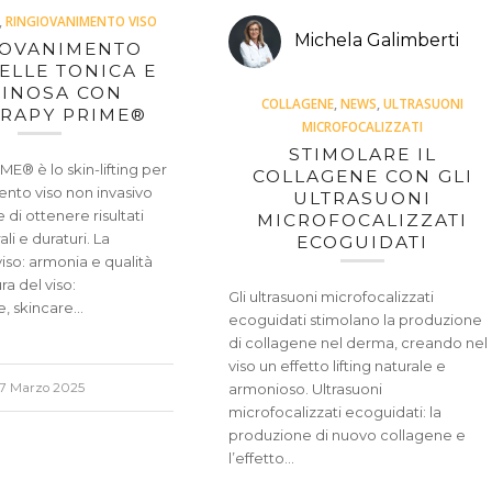
,
RINGIOVANIMENTO VISO
Michela Galimberti
IOVANIMENTO
PELLE TONICA E
INOSA CON
COLLAGENE
,
NEWS
,
ULTRASUONI
RAPY PRIME®
MICROFOCALIZZATI
STIMOLARE IL
ME® è lo skin-lifting per
COLLAGENE CON GLI
mento viso non invasivo
ULTRASUONI
di ottenere risultati
MICROFOCALIZZATI
ali e duraturi. La
ECOGUIDATI
viso: armonia e qualità
ra del viso:
Gli ultrasuoni microfocalizzati
e, skincare…
ecoguidati stimolano la produzione
di collagene nel derma, creando nel
viso un effetto lifting naturale e
17 Marzo 2025
armonioso. Ultrasuoni
microfocalizzati ecoguidati: la
produzione di nuovo collagene e
l’effetto…