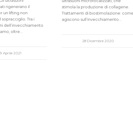
Gli ultrasuoni
ultrasuoni microfocalizzati, che
ati rigenerano il
stimola la produzione di collagene.
r un lifting non
Trattamenti di biostimolazione: com
 sopracciglio. Tra i
agiscono sull’invecchiamento…
gni dell’invecchiamento
iamo, oltre…
28 Dicembre 2020
9 Aprile 2021