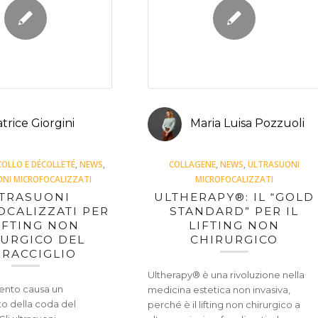
trice Giorgini
Maria Luisa Pozzuoli
COLLO E DÉCOLLETÉ
,
NEWS
,
COLLAGENE
,
NEWS
,
ULTRASUONI
NI MICROFOCALIZZATI
MICROFOCALIZZATI
TRASUONI
ULTHERAPY®: IL “GOLD
OCALIZZATI PER
STANDARD” PER IL
LIFTING NON
LIFTING NON
URGICO DEL
CHIRURGICO
RACCIGLIO
Ultherapy® è una rivoluzione nella
ento causa un
medicina estetica non invasiva,
 della coda del
perché è il lifting non chirurgico a