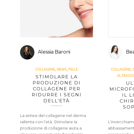
Alessia Baroni
Bea
COLLAGENE
,
NEWS
,
PELLE
COLLAGENE
,
ULTRASUO
STIMOLARE LA
PRODUZIONE DI
UL
COLLAGENE PER
MICROF
RIDURRE I SEGNI
IL 
DELL’ETÀ
CHIR
SOP
La sintesi del collagene nel derma
rallenta con l’età. Stimolare la
L'invecchiam
produzione di collagene aiuta a
abbassamento