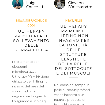
Luigi
Giovanni
Coricciati
D'Alessandro
NEWS
,
SOPRACCIGLIO E
NEWS
,
PELLE
OCCHI
ULTHERAPY
PRIME®: IL
ULTHERAPY
LIFTING NON
PRIME® PER IL
INVASIVO PER
SOLLEVAMENTO
LA TONICITÀ
DELLE
DELLE
SOPRACCIGLIA
STRUTTURE
ELASTICHE
Il trattamento con
DELLA PELLE,
ultrasuoni
DEL SOTTOCUTE
microfocalizzati
E DEI MUSCOLI
Ultherapy PRIME® viene
utilizzato per il lifting non
Nel corso del tempo, la
invasivo dell’area del
pelle e i tessuti profondi
sopracciglio per
vanno incontro a un
ringiovanire lo sguardo.
naturale processo di
Lo sguardo è uno degli
invecchiamento. La