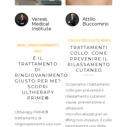
Veresis
Attilio
Medical
Buccomino
Institute
COLLO E DÉCOLLETÉ
,
NEWS
NEWS
,
RINGIOVANIMENTO
TRATTAMENTI
VISO
COLLO: COME
È IL
PREVENIRE IL
TRATTAMENTO
RILASSAMENTO
DI
CUTANEO
RINGIOVANIMENTO
GIUSTO PER ME?
Scopriamo i trattamenti
SCOPRI
collo per prevenire il
ULTHERAPY
rilassamento cutaneo:
PRIME®
cause, prevenzione e
ultrasuoni
Ultherapy PRIME®:
microfocalizzati per un
trattamento di
lifting non invasivo. Il collo
ringiovanimento viso non
rappresenta una delle