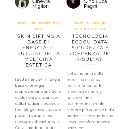
Ginevra
Gino Luca
Migliori
Pagni
NEWS
,
RINGIOVANIMENTO
NEWS
,
ULTRASUONI
VISO
MICROFOCALIZZATI
SKIN LIFTING A
TECNOLOGIA
BASE DI
ECOGUIDATA:
ENERGIA: IL
SICUREZZA E
FUTURO DELLA
COERENZA DEI
MEDICINA
RISULTATI
ESTETICA
Nel panorama della
I trattamenti skin lifting a
medicina estetica
base di energia
contemporanea, le
rappresentano una delle
tecnologie energy-
evoluzioni più avanzate
based stanno
della medicina estetica:
assumendo un ruolo
tecnologie avanzate per
sempre più centrale nella
pazienti sempre più
pratica clinica quotidiana.
consapevoli e informati.
Laser, radiofrequenza e
Cosa chiedono oggi i
ultrasuoni